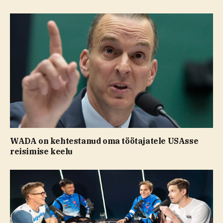
WADA on kehtestanud oma töötajatele USAsse
reisimise keelu