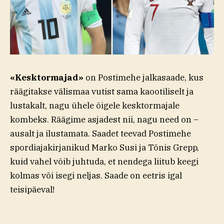
«Kesktormajad»
on Postimehe jalkasaade, kus
räägitakse välismaa vutist sama kaootiliselt ja
lustakalt, nagu ühele õigele kesktormajale
kombeks. Räägime asjadest nii, nagu need on –
ausalt ja ilustamata. Saadet teevad Postimehe
spordiajakirjanikud Marko Susi ja Tõnis Grepp,
kuid vahel võib juhtuda, et nendega liitub keegi
kolmas või isegi neljas. Saade on eetris igal
teisipäeval!