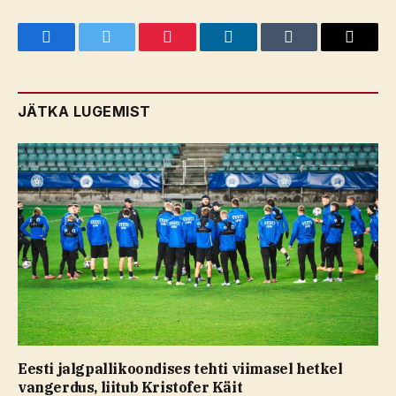
Facebook
Twitter
Pinterest
LinkedIn
Tumblr
Email
JÄTKA LUGEMIST
Eesti jalgpallikoondises tehti viimasel hetkel
vangerdus, liitub Kristofer Käit