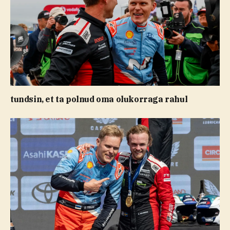
tundsin, et ta polnud oma olukorraga rahul