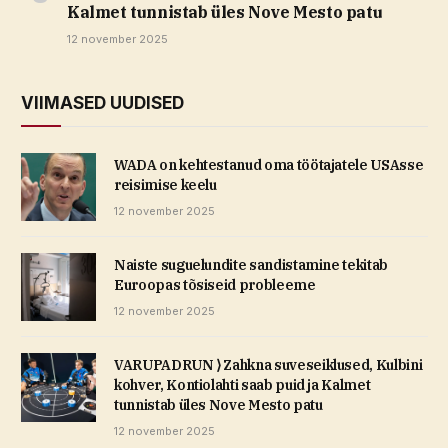
Kalmet tunnistab üles Nove Mesto patu
12 november 2025
VIIMASED UUDISED
WADA on kehtestanud oma töötajatele USAsse
reisimise keelu
12 november 2025
Naiste suguelundite sandistamine tekitab
Euroopas tõsiseid probleeme
12 november 2025
VARUPADRUN ⟩ Zahkna suveseiklused, Kulbini
kohver, Kontiolahti saab puid ja Kalmet
tunnistab üles Nove Mesto patu
12 november 2025