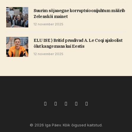
Suurim sõjaaegne korruptsioonijuhtum määrib
Zelenskõi mainet
12 november 2025
ELU ISE ⟩ Britid pruulivad A. Le Coqi ajaloolist
õlut kangemana kui Eestis
12 november 2025
Facebook
X
Pinterest
TikTok
Instagram
(Twitter)
© 2026 Iga Päev. Kõik õigused kaitstud.