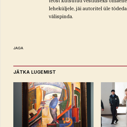
teost kutsutud vestluseks omaenes
leheküljele, jäi autoritel üle tõde
välispinda.
JAGA
JÄTKA LUGEMIST