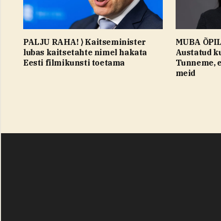
PALJU RAHA! ⟩ Kaitseminister
MUBA ÕPIL
lubas kaitsetahte nimel hakata
Austatud ku
Eesti filmikunsti toetama
Tunneme, et
meid