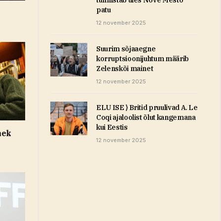
patu
12 november 2025
Suurim sõjaaegne
korruptsioonijuhtum määrib
Zelenskõi mainet
12 november 2025
ELU ISE ⟩ Britid pruulivad A. Le
Coqi ajaloolist õlut kangemana
kui Eestis
nek
12 november 2025