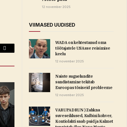
12 november 2025
VIIMASED UUDISED
WADA on kehtestanud oma
töötajatele USAsse reisimise
Email
keelu
12 november 2025
Naiste suguelundite
sandistamine tekitab
Euroopas tõsiseid probleeme
12 november 2025
VARUPADRUN ⟩ Zahkna
suveseiklused, Kulbini kohver,
Kontiolahti saab puid ja Kalmet
tunnistab üles Nove Mesto