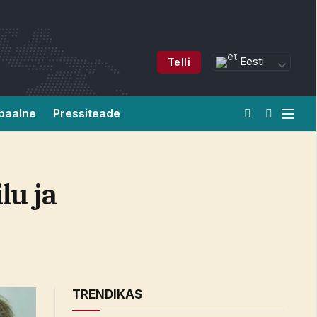
Eesti
Telli
baalne
Pressiteade
lu ja
TRENDIKAS