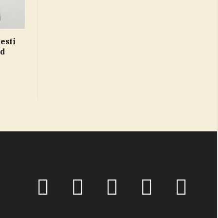
esti
id
Facebook
X
Pinterest
TikTok
Instagram
(Twitter)