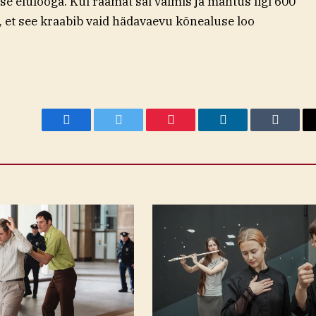
e elulooga. Kui raamat sai valmis ja mahtus ligi 600
da, et see kraabib vaid hädavaevu kõnealuse loo
Facebook
Twitter
Pinterest
LinkedIn
Tumblr