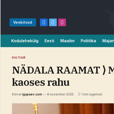
Veebilood
Facebook
X
Instagram
(Twitter)
Kodulehekülg
Eesti
Maailm
Poliitika
Maja
KULTUUR
NÄDALA RAAMAT ⟩ Mees
kaoses rahu​
Kõrval
igapaev.com
8 november 2025
1 min lugemist