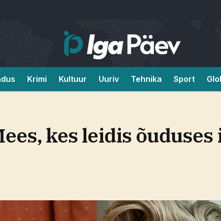
ndus
Krimi
Kultuur
Uuriv
Tehnika
Sport
Glo
, kes leidis õuduses i