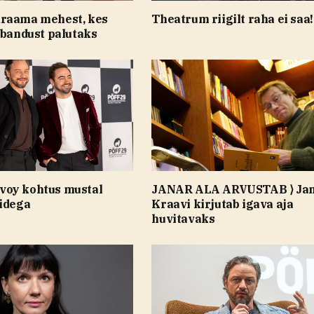
raama mehest, kes
Theatrum riigilt raha ei saa!
abandust palutaks
oy kohtus mustal
JANAR ALA ARVUSTAB ⟩ Ja
nidega
Kraavi kirjutab igava aja
huvitavaks