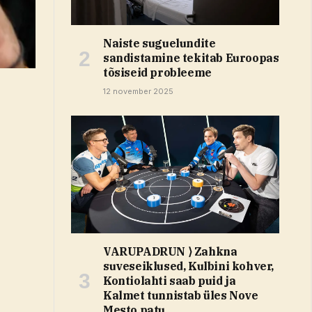
Naiste suguelundite
sandistamine tekitab Euroopas
tõsiseid probleeme
12 november 2025
VARUPADRUN ⟩ Zahkna
suveseiklused, Kulbini kohver,
Kontiolahti saab puid ja
Kalmet tunnistab üles Nove
Mesto patu