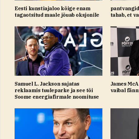
Eesti kunstiajaloo kõige enam
pantvangid
tagaotsitud maale jõuab oksjonile
tahab, et v
Samuel L. Jackson sajatas
James McAv
reklaamis tuuleparke ja see tõi
vaibal fän
Soome energiafirmale noomituse