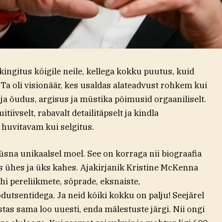
e kingitus kõigile neile, kellega kokku puutus, kuid
Ta oli visionäär, kes usaldas alateadvust rohkem kui
 ja õudus, argisus ja müstika põimusid orgaaniliselt.
itiivselt, rabavalt detailitäpselt ja kindla
 huvitavam kui selgitus.
na unikaalsel moel. See on korraga nii biograafia
ühes ja üks kahes. Ajakirjanik Kristine McKenna
hi pereliikmete, sõprade, eksnaiste,
odutsentidega. Ja neid kõiki kokku on palju! Seejärel
stas sama loo uuesti, enda mälestuste järgi. Nii ongi