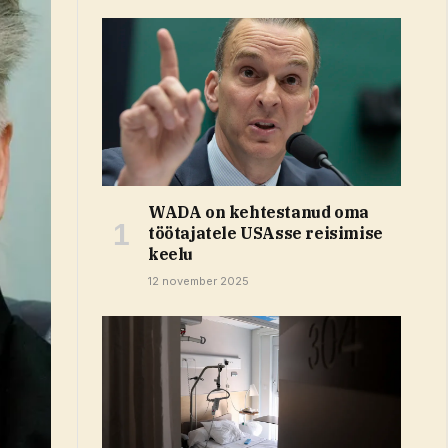
WADA on kehtestanud oma
töötajatele USAsse reisimise
keelu
12 november 2025