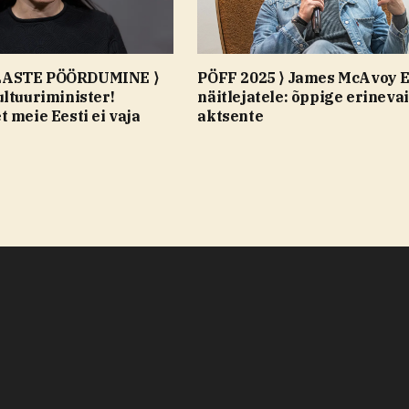
ASTE PÖÖRDUMINE ⟩
PÖFF 2025 ⟩ James McAvoy E
ltuuriminister!
näitlejatele: õppige erineva
 meie Eesti ei vaja
aktsente