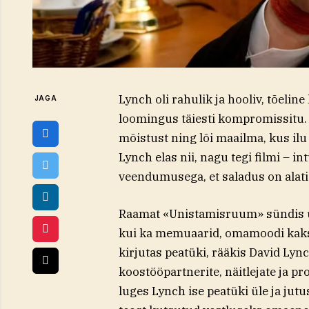
​Lynch oli rahulik ja hooliv, tõelin
JAGA
loomingus täiesti kompromissitu. 
mõistust ning lõi maailma, kus ilu
Lynch elas nii, nagu tegi filmi – intu
veendumusega, et saladus on alati
Raamat «Unistamisruum» sündis üs
kui ka memuaarid, omamoodi kaks 
kirjutas peatüki, rääkis David Lync
koostööpartnerite, näitlejate ja pr
luges Lynch ise peatüki üle ja jutu