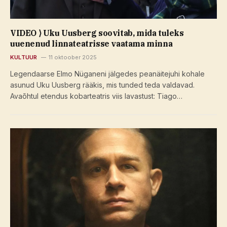
VIDEO ⟩ Uku Uusberg soovitab, mida tuleks
uuenenud linnateatrisse vaatama minna
KULTUUR
11 oktoober 2025
Legendaarse Elmo Nüganeni jälgedes peanäitejuhi kohale
asunud Uku Uusberg rääkis, mis tunded teda valdavad.
Avaõhtul etendus kobarteatris viis lavastust: Tiago…