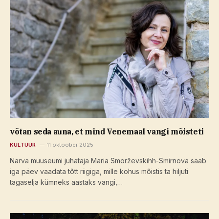
võtan seda auna, et mind Venemaal vangi mõisteti
KULTUUR
11 oktoober 2025
Narva muuseumi juhataja Maria Smorževskihh-Smirnova saab
iga päev vaadata tõtt riigiga, mille kohus mõistis ta hiljuti
tagaselja kümneks aastaks vangi,…