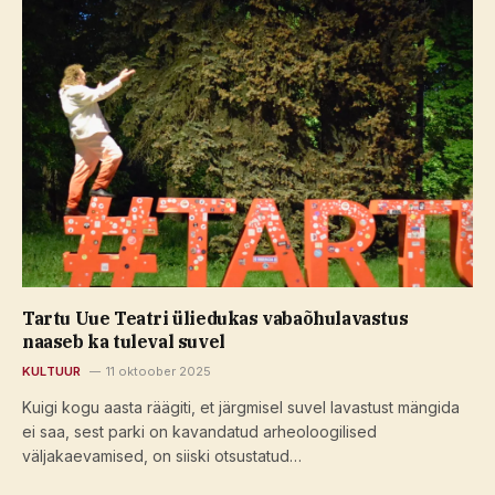
Tartu Uue Teatri üliedukas vabaõhulavastus
naaseb ka tuleval suvel
KULTUUR
11 oktoober 2025
Kuigi kogu aasta räägiti, et järgmisel suvel lavastust mängida
ei saa, sest parki on kavandatud arheoloogilised
väljakaevamised, on siiski otsustatud…