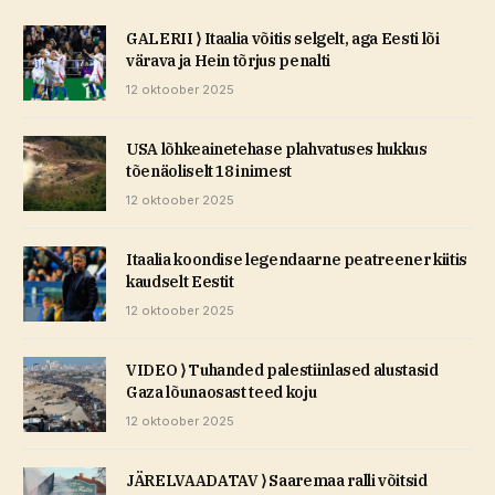
GALERII ⟩ Itaalia võitis selgelt, aga Eesti lõi
värava ja Hein tõrjus penalti
12 oktoober 2025
USA lõhkeainetehase plahvatuses hukkus
tõenäoliselt 18 inimest
12 oktoober 2025
Itaalia koondise legendaarne peatreener kiitis
kaudselt Eestit
12 oktoober 2025
VIDEO ⟩ Tuhanded palestiinlased alustasid
Gaza lõunaosast teed koju
12 oktoober 2025
JÄRELVAADATAV ⟩ Saaremaa ralli võitsid