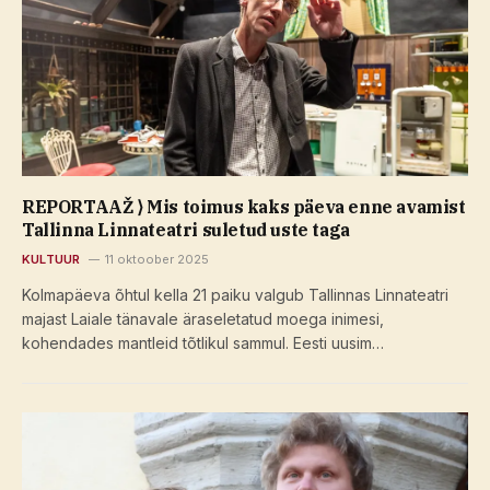
REPORTAAŽ ⟩ Mis toimus kaks päeva enne avamist
Tallinna Linnateatri suletud uste taga
KULTUUR
11 oktoober 2025
Kolmapäeva õhtul kella 21 paiku valgub Tallinnas Linnateatri
majast Laiale tänavale äraseletatud moega inimesi,
kohendades mantleid tõtlikul sammul. Eesti uusim…