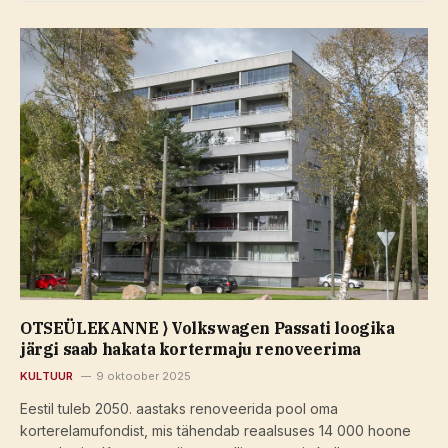
OTSEÜLEKANNE ⟩ Volkswagen Passati loogika
järgi saab hakata kortermaju renoveerima
KULTUUR
9 oktoober 2025
Eestil tuleb 2050. aastaks renoveerida pool oma
korterelamufondist, mis tähendab reaalsuses 14 000 hoone