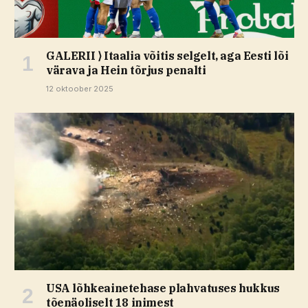
GALERII ⟩ Itaalia võitis selgelt, aga Eesti lõi
värava ja Hein tõrjus penalti
12 oktoober 2025
USA lõhkeainetehase plahvatuses hukkus
tõenäoliselt 18 inimest