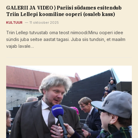
GALERII JA VIDEO ⟩ Pariisi südames esitendub
Triin Lellepi koomiline ooperi (osaleb kass)
KULTUUR
11 oktoober 2025
Triin Lellep tutvustab oma teost niimoodi:Minu ooperi idee
sündis juba seitse aastat tagasi. Juba siis tundsin, et maailm
vajab lavale…