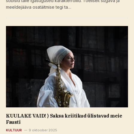
sobisid talle igasugused karakterrollid. Tõeliselt sügava ja
meeldejääva osatäitmise tegi ta…
KUULAKE VAID! ⟩ Saksa kriitikud ülistavad meie
Fausti
KULTUUR
9 oktoober 2025