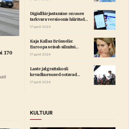
Digiallkirjastamine on uues
tarkvara versioonis häiritud
(1)
17 aprill 2024
Kaja Kallas Brüsselis:
Euroopa seisab silmitsi
i 170
kriitilise hetkega
17 aprill 2024
Laste jalgrattakooli
kevadkursused ootavad
kuid
osalejaid
17 aprill 2024
KULTUUR