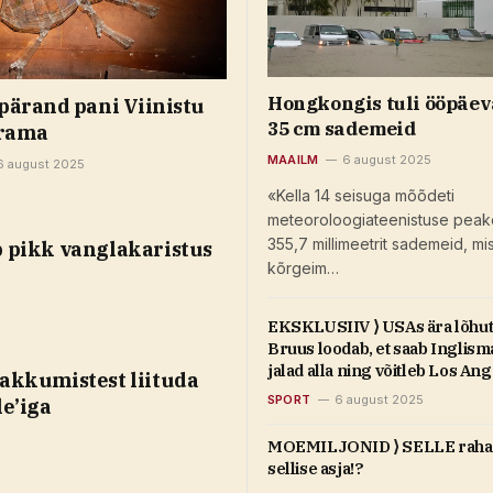
Hongkongis tuli ööpäev
e pärand pani Viinistu
35 cm sademeid
ärama
MAAILM
6 august 2025
6 august 2025
«Kella 14 seisuga mõõdeti
meteoroloogiateenistuse peako
355,7 millimeetrit sademeid, mi
b pikk vanglakaristus
kõrgeim…
EKSKLUSIIV ⟩ USAs ära lõhu
Bruus loodab, et saab Inglisma
jalad alla ning võitleb Los An
akkumistest liituda
olümpial medali nimel
SPORT
6 august 2025
le’iga
MOEMILJONID ⟩ SELLE raha e
sellise asja!?