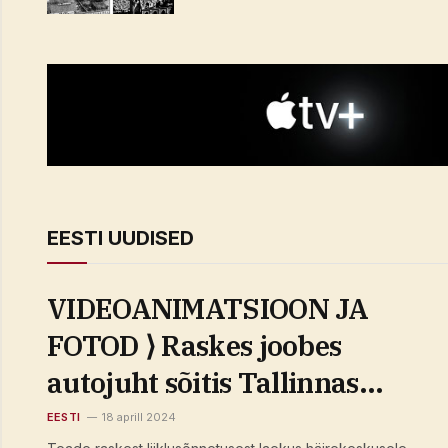
EESTI UUDISED
VIDEOANIMATSIOON JA
FOTOD ⟩ Raskes joobes
autojuht sõitis Tallinnas
surnuks jalakäija
EESTI
18 aprill 2024