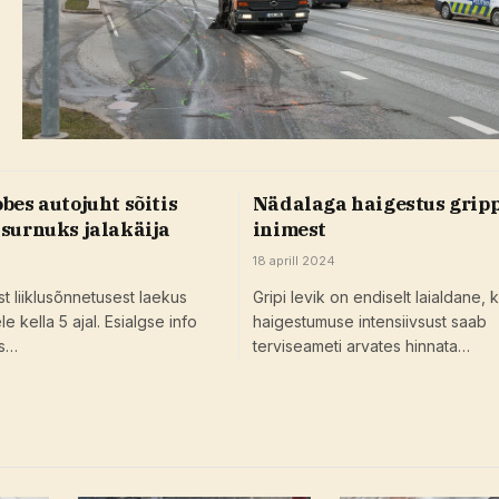
bes autojuht sõitis
Nädalaga haigestus gripp
 surnuks jalakäija
inimest
18 aprill 2024
t liiklusõnnetusest laekus
Gripi levik on endiselt laialdane, 
e kella 5 ajal. Esialgse info
haigestumuse intensiivsust saab
us…
terviseameti arvates hinnata…