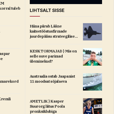
EM
orral tuleb
LIHTSALT SISSE
Hiina piirab Lääne
a
kaitsetööstusfirmade
juurdepääsu strateegilise
tähtsusega toorainetele
KESKTORMAJAD ⟩ Mis on
Kaspar
selle suve parimad
se
üleminekud?
Austraalia ostab Jaapanist
11 moodsat sõjalaeva
uumarekord
Kremli
AMETLIK ⟩ Kasper
Suurorg liitus Poola
pronksiklubiga