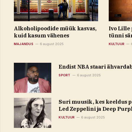
Alkoholipoodide müük kasvas,
Ivo Lill
kuid kasum vähenes
tünni s
MAJANDUS
6 august 2025
KULTUUR
Endist NBA staari ähvarda
SPORT
6 august 2025
Suri muusik, kes keeldus p
Led Zeppelini ja Deep Purp
KULTUUR
6 august 2025