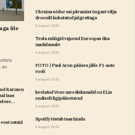
Ukraina sõdur sai piiramisrõngast välja
droonilt kukutatud jalgrattaga
5 august 2025
aga üle
Tesla müügid vajuvad Euroopas üha
madalamale
5 august 2025
rteris
FOTO ⟩ Paul Aron pääses jälle F1-auto
s on
rooli
5 august 2025
tud Karmen
keelatud Vene meediakanalid on ELis
al taas
endiselt ligipääsetavad
gelese
5 august 2025
Spotify tõstab taas hindu
est ostsid
5 august 2025