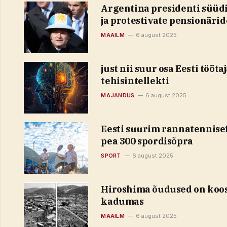
Argentina presidenti süüdi
ja protestivate pensionäri
MAAILM
6 august 2025
just nii suur osa Eesti tööt
tehisintellekti
MAJANDUS
6 august 2025
Eesti suurim rannatennisef
pea 300 spordisõpra
SPORT
6 august 2025
Hiroshima õudused on koos
kadumas
MAAILM
6 august 2025