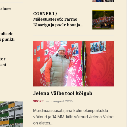
saluse
CORNER 1 ⟩
Mälestusteretk Tarmo
Klaariga ja poole hooaja
hinded
ulisele
s punkti
ter
asi
Jelena Välbe tool kõigub
SPORT
5 august 2025
Murdmaasuusatajana kolm olümpiakulda
võitnud ja 14 MM-tiitlit võitnud Jelena Välbe
on alates…