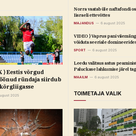
Norra vaatab üle naftafondi o
Iisraeli ettevõttes
MAJANDUS
6 august 2025
VIDEO ⟩ Vaprus pani viiemäng
võiduta seeriale domineeride
SPORT
6 august 2025
Leedu valitsus astus peaminis
Paluckase lahkumise järel tag
⟩ Eestis võrgud
MAAILM
6 august 2025
öönud ründaja siirdub
kõrgliigasse
TOIMETAJA VALIK
august 2025