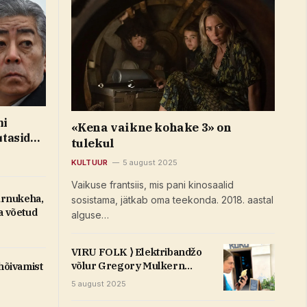
ni
«Kena vaikne kohake 3» on
utasid
tulekul
ahu
KULTUUR
5 august 2025
Vaikuse frantsiis, mis pani kinosaalid
surnukeha,
sosistama, jätkab oma teekonda. 2018. aastal
a võetud
alguse…
VIRU FOLK ⟩ Elektribandžo
võlur Gregory Mulkern
 hõivamist
lubab publikule
5 august 2025
enneolematut folk-funki