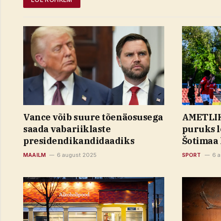
Vance võib suure tõenäosusega
AMETLIK 
saada vabariiklaste
puruks l
presidendikandidaadiks
Šotimaa 
MAAILM
6 august 2025
SPORT
6 