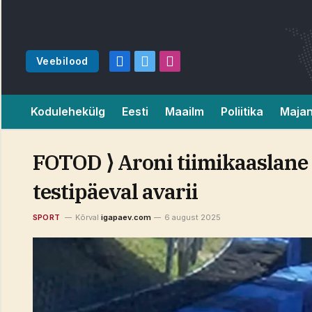
Veebilood
Facebook
X
Instagram
(Twitter)
Kodulehekülg
Eesti
Maailm
Poliitika
Maja
FOTOD ⟩ Aroni tiimikaaslane 
testipäeval avarii
SPORT
Kõrval
igapaev.com
6 august 2025