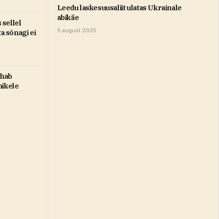
Leedu laskesuusaliit ulatas Ukrainale
abikäe
sellel
5 august 2025
ta sõnagi ei
ahab
nikele