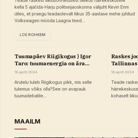
Teade raskest liiklusõnnetusest laekus häirekeskusele
kella 5 ajal.Ida-Harju politseijaoskonna välijuht Kevin Enni
ütles, et praegu teadaolevalt liikus 35-aastase mehe juhitud
Volkswagen mööda Laagna teed…
LOE ROHKEM
Tuumapäev Riigikogus ⟩ Igor
Raskes joo
Taro: tuumaenergia on ära
Tallinnas
hoidnud 1,8 miljonit enneaegset
18 aprill 2024
18 aprill 2024
surma!
Arutelu tuleb Riigikogus pikk, mis selle
Teade raskes
tulemus võiks olla?See on avapauk
häirekeskusel
tuumadebatile…
kohaselt liik
MAAILM