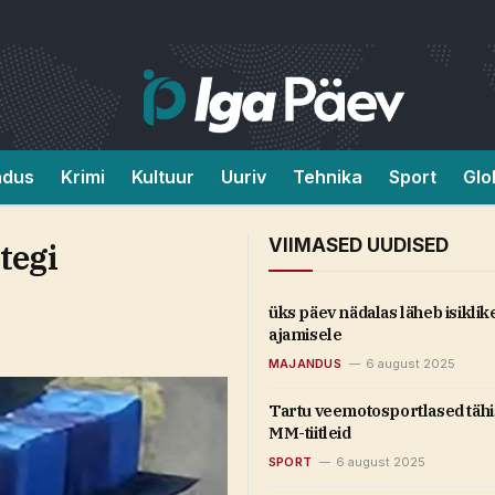
ndus
Krimi
Kultuur
Uuriv
Tehnika
Sport
Glo
VIIMASED UUDISED
tegi
üks päev nädalas läheb isiklik
ajamisele
MAJANDUS
6 august 2025
Tartu veemotosportlased tähis
MM-tiitleid
SPORT
6 august 2025