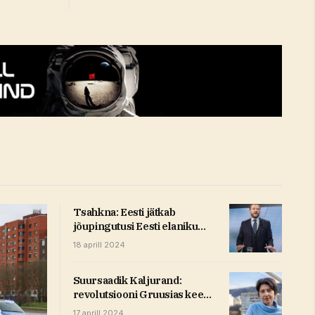
Tsahkna: Eesti jätkab
jõupingutusi Eesti elaniku
vabastamiseks kaaperdatud
18 aprill 2024
laevalt (3)
Suursaadik Kaljurand:
revolutsiooni Gruusias keegi
ei plaani ega taha
17 aprill 2024