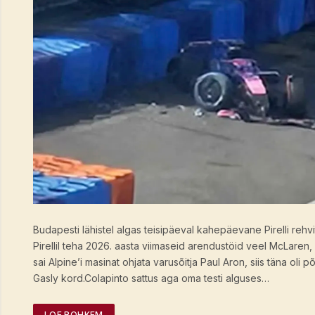
Budapesti lähistel algas teisipäeval kahepäevane Pirelli rehvit
Pirellil teha 2026. aasta viimaseid arendustöid veel McLaren, R
sai Alpine’i masinat ohjata varusõitja Paul Aron, siis täna oli p
Gasly kord.Colapinto sattus aga oma testi alguses…
LOE ROHKEM