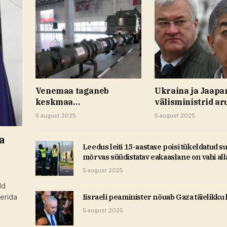
Venemaa taganeb
Ukraina ja Jaapa
keskmaa
välisministrid ar
tuumarelvastuse
samme õiglase r
5 august 2025
5 august 2025
piiramise leppest
suunas
a
Leedus leiti 15-aastase poisi tükeldatud 
mõrvas süüdistatav eakaaslane on vahi all
5 august 2025
ld
Iisraeli peaminister nõuab Gaza täielikku
erida
5 august 2025