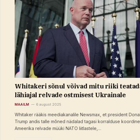
Whitakeri sõnul võivad mitu riiki teatad
lähiajal relvade ostmisest Ukrainale
MAAILM
6 august 2025
Whitaker rääkis meediakanalile Newsmax, et president Dona
Trump andis talle mõned nädalad tagasi korralduse koordine
Ameerika relvade müüki NATO liitlastele,…