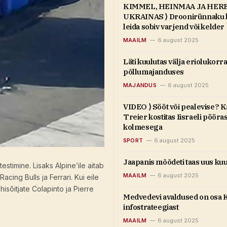
KIMMEL, HEINMAA JA HER
UKRAINAS ⟩ Droonirünnaku k
leida sobiv varjend või kelder
MAAILM
6 august 2025
Läti kuulutas välja eriolukorr
põllumajanduses
MAJANDUS
6 august 2025
VIDEO ⟩ Sööt või pealevise? 
Treier kostitas Iisraeli pööra
kolmesega
SPORT
6 august 2025
Jaapanis mõõdeti taas uus k
estimine. Lisaks Alpine’ile aitab
MAAILM
6 august 2025
acing Bulls ja Ferrari. Kui eile
õhisõitjate Colapinto ja Pierre
Medvedevi avaldused on osa 
infostrateegiast
MAAILM
6 august 2025