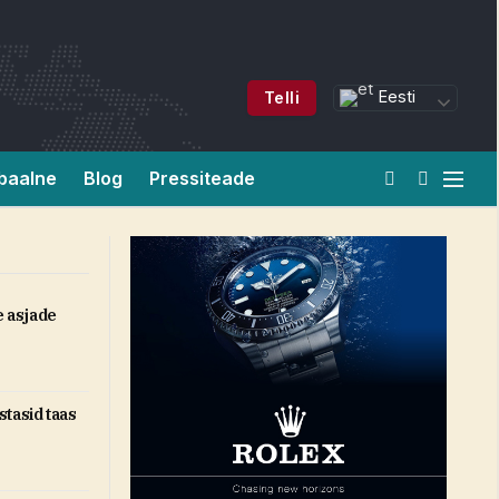
Eesti
Telli
baalne
Blog
Pressiteade
e asjade
tasid taas