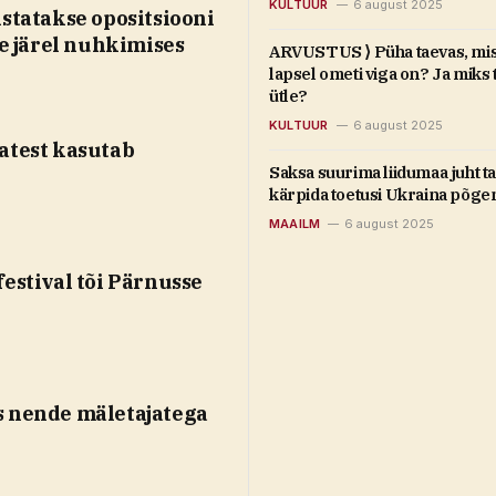
KULTUUR
6 august 2025
statakse opositsiooni
de järel nuhkimises
ARVUSTUS ⟩ Püha taevas, mis 
lapsel ometi viga on? Ja miks 
ütle?
KULTUUR
6 august 2025
ajatest kasutab
Saksa suurima liidumaa juht t
kärpida toetusi Ukraina põge
MAAILM
6 august 2025
estival tõi Pärnusse
 nende mäletajatega