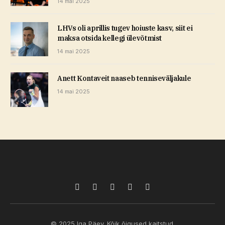
14 mai 2025
LHVs oli aprillis tugev hoiuste kasv, siit ei
maksa otsida kellegi ülevõtmist
14 mai 2025
Anett Kontaveit naaseb tenniseväljakule
14 mai 2025
Facebook
X
Pinterest
TikTok
Instagram
(Twitter)
© 2025 Iga Päev. Kõik õigused kaitstud.