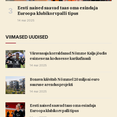
Eesti naised saavad taas oma esindaja
Euroopa klubikorvpalli tipus
14 mai 2025
VIIMASED UUDISED
Väravasaju korraldanud Nõmme Kalju jõudis
esimesena kodusesse karikafinaali
14 mai 2025
Bonava käivitab Nõmmel 20 miljoni euro
suuruse arendusprojekti
14 mai 2025
Eesti naised saavad taas oma esindaja
Euroopa klubikorvpalli tipus