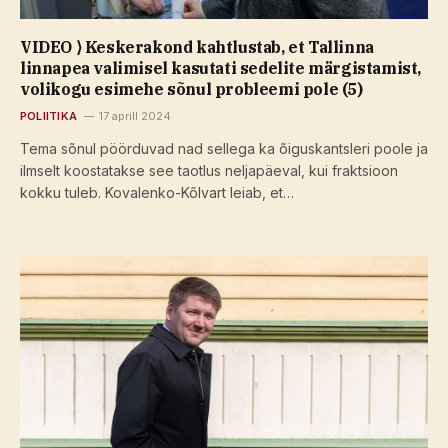
VIDEO ⟩ Keskerakond kahtlustab, et Tallinna
linnapea valimisel kasutati sedelite märgistamist,
volikogu esimehe sõnul probleemi pole (5)
POLIITIKA
17 aprill 2024
Tema sõnul pöörduvad nad sellega ka õiguskantsleri poole ja
ilmselt koostatakse see taotlus neljapäeval, kui fraktsioon
kokku tuleb. Kovalenko-Kõlvart leiab, et…