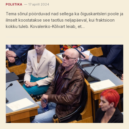
POLIITIKA
17 aprill 2024
Tema sõnul pöörduvad nad sellega ka õiguskantsleri poole ja
ilmselt koostatakse see taotlus neljapäeval, kui fraktsioon
kokku tuleb. Kovalenko-Kõlvart leiab, et…