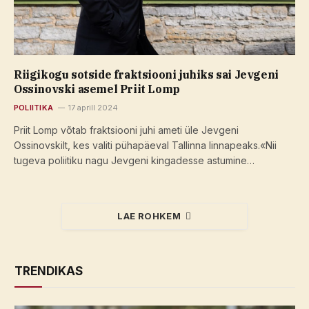
Riigikogu sotside fraktsiooni juhiks sai Jevgeni
Ossinovski asemel Priit Lomp
POLIITIKA
17 aprill 2024
Priit Lomp võtab fraktsiooni juhi ameti üle Jevgeni
Ossinovskilt, kes valiti pühapäeval Tallinna linnapeaks.«Nii
tugeva poliitiku nagu Jevgeni kingadesse astumine…
LAE ROHKEM
TRENDIKAS