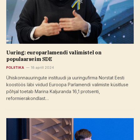
Uuring: europarlamendi valimistel on
populaarseim SDE
POLIITIKA
18 aprill 2024
Ühiskonnauuringute instituudi ja uuringufirma Norstat Eesti
koostöös läbi viidud Euroopa Parlamendi valimiste küsitluse
põhjal toetab Marina Kaljuranda 16,1 protsenti,
reformierakondlast…