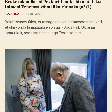
Keskerakondlased Pevkurilt: miks hirmutatakse
inimesi Venemaa võimaliku rünnakuga? (1)
POLIITIKA
17 aprill 2024
Belobrovtsev ütles, et temaga rääkinud inimesed tunnevad,
et ühiskonda hirmutatakse sõjaga. «Sõda käib Ukrainas
loomulikult, seda me teame, aga Eestis seda ei…