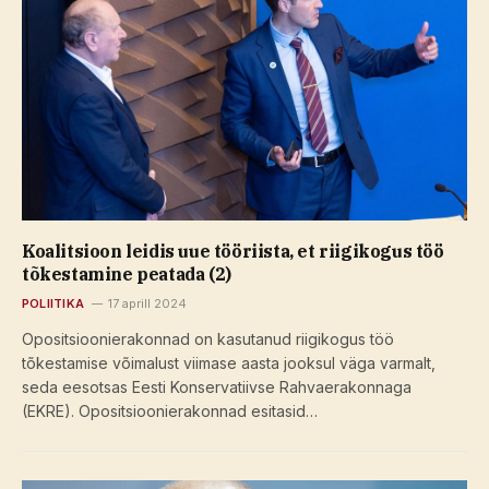
Koalitsioon leidis uue tööriista, et riigikogus töö
tõkestamine peatada (2)
POLIITIKA
17 aprill 2024
Opositsioonierakonnad on kasutanud riigikogus töö
tõkestamise võimalust viimase aasta jooksul väga varmalt,
seda eesotsas Eesti Konservatiivse Rahvaerakonnaga
(EKRE). Opositsioonierakonnad esitasid…