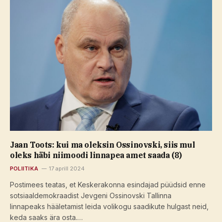
Jaan Toots: kui ma oleksin Ossinovski, siis mul
oleks häbi niimoodi linnapea amet saada (8)
POLIITIKA
17 aprill 2024
Postimees teatas, et Keskerakonna esindajad püüdsid enne
sotsiaaldemokraadist Jevgeni Ossinovski Tallinna
linnapeaks hääletamist leida volikogu saadikute hulgast neid,
keda saaks ära osta.…