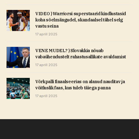
VIDEO ⟩ Warriorsi superstaarid kindlustasid
koha sõelmängudel, skandaalsel tähel selg
vastu seina
17 aprill 2025
VENE MUDEL? ⟩ Slovakkia nõuab
vabaühendustelt rahastusallikate avaldamist
17 aprill 2025
Võrkpalli finaalseerias on alanud nauditav ja
võitluslik faas, kus tuleb täiega panna
17 aprill 2025