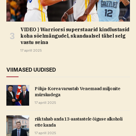
VIDEO ⟩ Warriorsi superstaarid kindlustasid
koha sõelmängudel, skandaalsel tähel selg
vastu seina
17 aprill 2025
VIIMASED UUDISED
Põhja-Korea varustab Venemaad miljonite
mürskudega
17 aprill 2025
riik tahab anda 13-aastastele õiguse alkoholi
ette kanda
17 aprill 2025