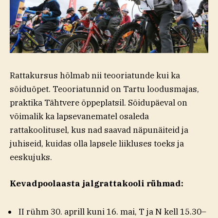
Rattakursus hõlmab nii teooriatunde kui ka
sõiduõpet. Teooriatunnid on Tartu loodusmajas,
praktika Tähtvere õppeplatsil. Sõidupäeval on
võimalik ka lapsevanematel osaleda
rattakoolitusel, kus nad saavad näpunäiteid ja
juhiseid, kuidas olla lapsele liikluses toeks ja
eeskujuks.
Kevadpoolaasta jalgrattakooli rühmad:
II rühm 30. aprill kuni 16. mai, T ja N kell 15.30–