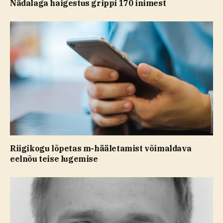
Nädalaga haigestus grippi 170 inimest
Riigikogu lõpetas m-hääletamist võimaldava
eelnõu teise lugemise