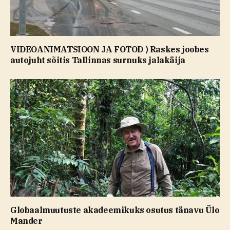
VIDEOANIMATSIOON JA FOTOD ⟩ Raskes joobes
autojuht sõitis Tallinnas surnuks jalakäija
Globaalmuutuste akadeemikuks osutus tänavu Ülo
Mander