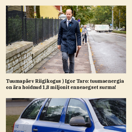
Tuumapäev Riigikogus ⟩ Igor Taro: tuumaenergia
on ära hoidnud 1,8 miljonit enneaegset surma!