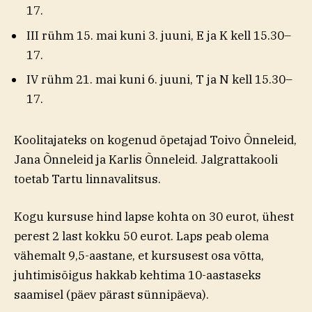
17.
III rühm 15. mai kuni 3. juuni, E ja K kell 15.30–
17.
IV rühm 21. mai kuni 6. juuni, T ja N kell 15.30–
17.
Koolitajateks on kogenud õpetajad Toivo Õnneleid,
Jana Õnneleid ja Karlis Õnneleid. Jalgrattakooli
toetab Tartu linnavalitsus.
Kogu kursuse hind lapse kohta on 30 eurot, ühest
perest 2 last kokku 50 eurot. Laps peab olema
vähemalt 9,5-aastane, et kursusest osa võtta,
juhtimisõigus hakkab kehtima 10-aastaseks
saamisel (päev pärast sünnipäeva).