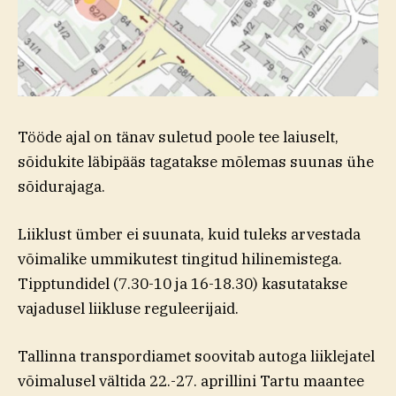
Tööde ajal on tänav suletud poole tee laiuselt,
sõidukite läbipääs tagatakse mõlemas suunas ühe
sõidurajaga.
Liiklust ümber ei suunata, kuid tuleks arvestada
võimalike ummikutest tingitud hilinemistega.
Tipptundidel (7.30-10 ja 16-18.30) kasutatakse
vajadusel liikluse reguleerijaid.
Tallinna transpordiamet soovitab autoga liiklejatel
võimalusel vältida 22.-27. aprillini Tartu maantee