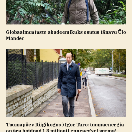
Globaalmuutuste akadeemikuks osutus tänavu Ülo
Mander
Tuumapäev Riigikogus ⟩ Igor Taro: tuumaenergia
on ära hoidnud 1,8 miljonit enneaegset surma!