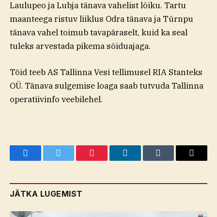
Laulupeo ja Lubja tänava vahelist lõiku. Tartu
maanteega ristuv liiklus Odra tänava ja Türnpu
tänava vahel toimub tavapäraselt, kuid ka seal
tuleks arvestada pikema sõiduajaga.
Töid teeb AS Tallinna Vesi tellimusel RIA Stanteks
OÜ. Tänava sulgemise loaga saab tutvuda Tallinna
operatiivinfo veebilehel.
Facebook
Twitter
Pinterest
LinkedIn
Tumblr
Email
JÄTKA LUGEMIST