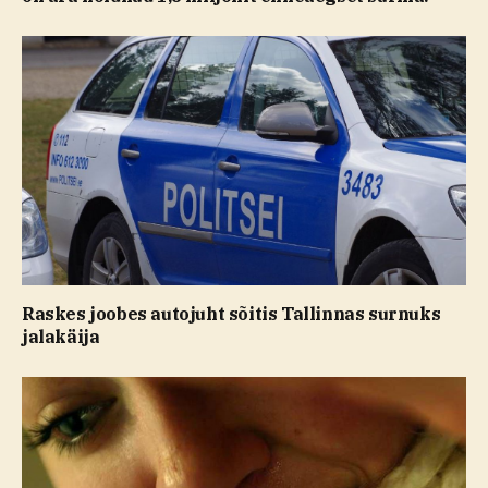
Raskes joobes autojuht sõitis Tallinnas surnuks
jalakäija