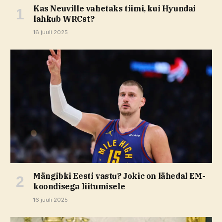
Kas Neuville vahetaks tiimi, kui Hyundai
lahkub WRCst?
16 juuli 2025
Mängibki Eesti vastu? Jokic on lähedal EM-
koondisega liitumisele
16 juuli 2025