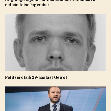
eelnõu teise lugemise
Politsei otsib 29-aastast Geirot