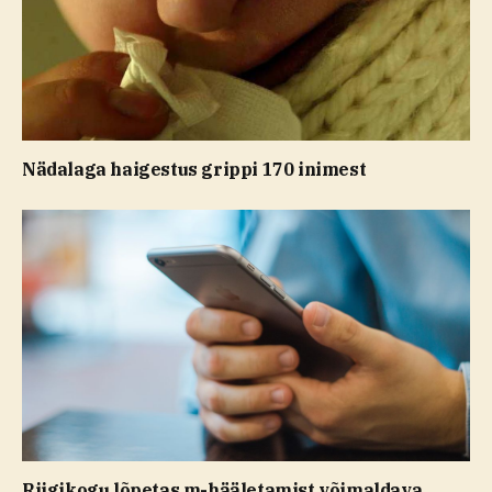
Nädalaga haigestus grippi 170 inimest
Riigikogu lõpetas m-hääletamist võimaldava