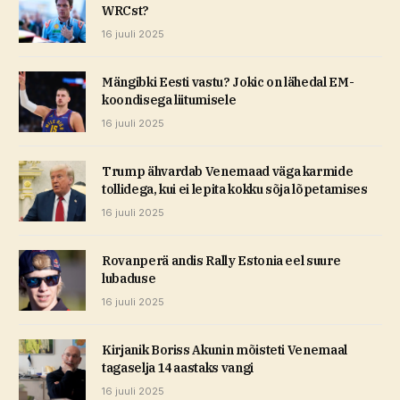
WRCst?
16 juuli 2025
Mängibki Eesti vastu? Jokic on lähedal EM-
koondisega liitumisele
16 juuli 2025
Trump ähvardab Venemaad väga karmide
tollidega, kui ei lepita kokku sõja lõpetamises
16 juuli 2025
Rovanperä andis Rally Estonia eel suure
lubaduse
16 juuli 2025
Kirjanik Boriss Akunin mõisteti Venemaal
tagaselja 14 aastaks vangi
16 juuli 2025