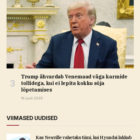
Trump ähvardab Venemaad väga karmide
tollidega, kui ei lepita kokku sõja
lõpetamises
16 juuli 2025
VIIMASED UUDISED
Kas Neuville vahetaks tiimi, kui Hyundai lahkub