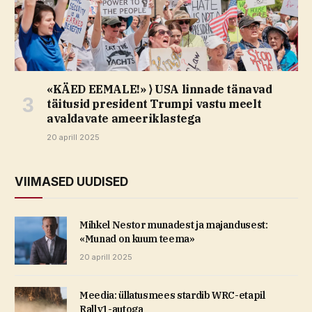
«KÄED EEMALE!» ⟩ USA linnade tänavad
täitusid president Trumpi vastu meelt
avaldavate ameeriklastega
20 aprill 2025
VIIMASED UUDISED
Mihkel Nestor munadest ja majandusest:
«Munad on kuum teema»
20 aprill 2025
Meedia: üllatusmees stardib WRC-etapil
Rally1-autoga