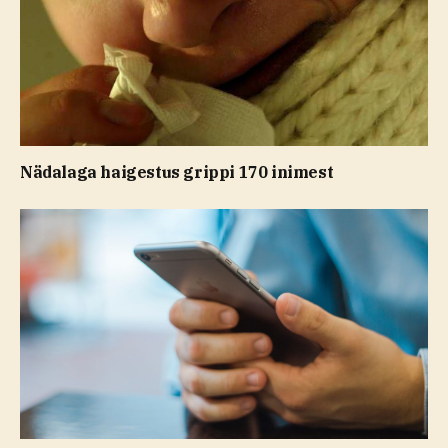
Nädalaga haigestus grippi 170 inimest