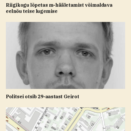
Riigikogu lõpetas m-hääletamist võimaldava
eelnõu teise lugemise
Politsei otsib 29-aastast Geirot