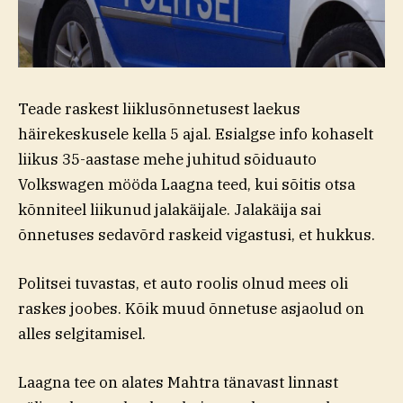
Teade raskest liiklusõnnetusest laekus
häirekeskusele kella 5 ajal. Esialgse info kohaselt
liikus 35-aastase mehe juhitud sõiduauto
Volkswagen mööda Laagna teed, kui sõitis otsa
kõnniteel liikunud jalakäijale. Jalakäija sai
õnnetuses sedavõrd raskeid vigastusi, et hukkus.
Politsei tuvastas, et auto roolis olnud mees oli
raskes joobes. Kõik muud õnnetuse asjaolud on
alles selgitamisel.
Laagna tee on alates Mahtra tänavast linnast