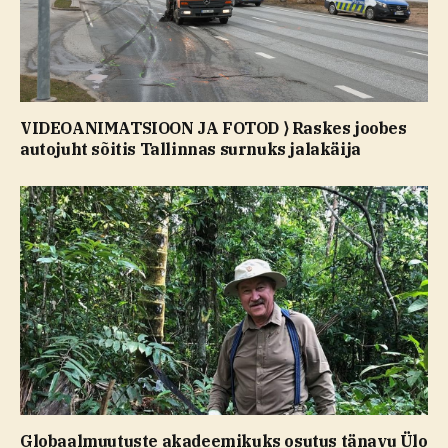
VIDEOANIMATSIOON JA FOTOD ⟩ Raskes joobes
autojuht sõitis Tallinnas surnuks jalakäija
Globaalmuutuste akadeemikuks osutus tänavu Ülo