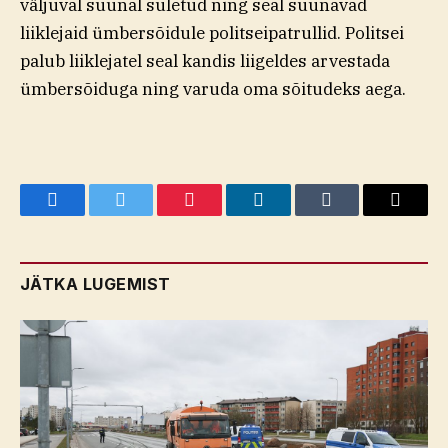
väljuval suunal suletud ning seal suunavad
liiklejaid ümbersõidule politseipatrullid. Politsei
palub liiklejatel seal kandis liigeldes arvestada
ümbersõiduga ning varuda oma sõitudeks aega.
Facebook
Twitter
Pinterest
LinkedIn
Tumblr
Email
JÄTKA LUGEMIST