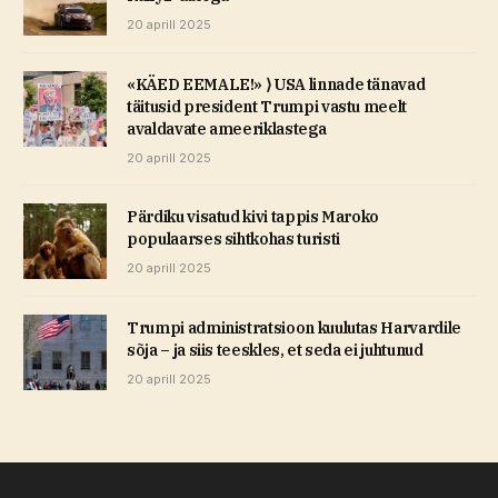
20 aprill 2025
«KÄED EEMALE!» ⟩ USA linnade tänavad
täitusid president Trumpi vastu meelt
avaldavate ameeriklastega
20 aprill 2025
Pärdiku visatud kivi tappis Maroko
populaarses sihtkohas turisti
20 aprill 2025
Trumpi administratsioon kuulutas Harvardile
sõja – ja siis teeskles, et seda ei juhtunud
20 aprill 2025