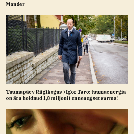
Mander
Tuumapäev Riigikogus ⟩ Igor Taro: tuumaenergia
on ära hoidnud 1,8 miljonit enneaegset surma!