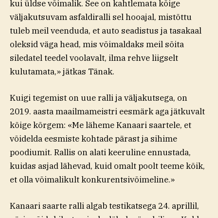
kui üldse võimalik. See on kahtlemata kõige
väljakutsuvam asfaldiralli sel hooajal, mistõttu
tuleb meil veenduda, et auto seadistus ja tasakaal
oleksid väga head, mis võimaldaks meil sõita
siledatel teedel voolavalt, ilma rehve liigselt
kulutamata,» jätkas Tänak.
Kuigi tegemist on uue ralli ja väljakutsega, on
2019. aasta maailmameistri eesmärk aga jätkuvalt
kõige kõrgem: «Me läheme Kanaari saartele, et
võidelda eesmiste kohtade pärast ja sihime
poodiumit. Rallis on alati keeruline ennustada,
kuidas asjad lähevad, kuid omalt poolt teeme kõik,
et olla võimalikult konkurentsivõimeline.»
Kanaari saarte ralli algab testikatsega 24. aprillil,