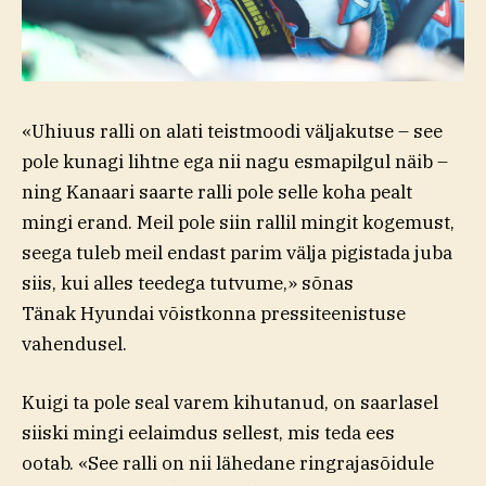
«Uhiuus ralli on alati teistmoodi väljakutse – see
pole kunagi lihtne ega nii nagu esmapilgul näib –
ning Kanaari saarte ralli pole selle koha pealt
mingi erand. Meil pole siin rallil mingit kogemust,
seega tuleb meil endast parim välja pigistada juba
siis, kui alles teedega tutvume,» sõnas
Tänak Hyundai võistkonna pressiteenistuse
vahendusel.
Kuigi ta pole seal varem kihutanud, on saarlasel
siiski mingi eelaimdus sellest, mis teda ees
ootab. «See ralli on nii lähedane ringrajasõidule