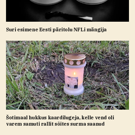
Suri esimene Eesti päritolu NFLi mängija
Šotimaal hukkus kaardilugeja, kelle vend oli
varem samuti rallit sõites surma saanud