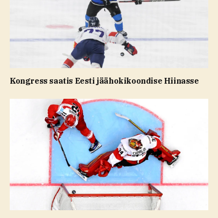
Kongress saatis Eesti jäähokikoondise Hiinasse