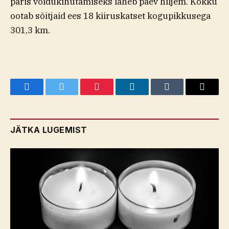
päris võidukihutamiseks läheb päev hiljem. Kokku
ootab sõitjaid ees 18 kiiruskatset kogupikkusega
301,3 km.
Facebook
Twitter
Pinterest
LinkedIn
Tumblr
Email
JÄTKA LUGEMIST