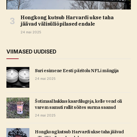
Hongkong kutsub Harvardi ukse taha
jäävad välisüliõpilased endale
24 mai 2025
VIIMASED UUDISED
Suri esimene Eesti päritolu NFLi mängija
24 mai 2025
Šotimaal hukkus kaardilugeja, kelle vend oli
varem samuti rallit sõites surma saanud
24 mai 2025
Hongkong kutsub Harvardi ukse taha jäävad