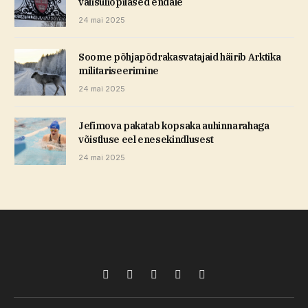
välisüliõpilased endale
24 mai 2025
Soome põhjapõdrakasvatajaid häirib Arktika
militariseerimine
24 mai 2025
Jefimova pakatab kopsaka auhinnarahaga
võistluse eel enesekindlusest
24 mai 2025
Facebook
X
Pinterest
TikTok
Instagram
(Twitter)