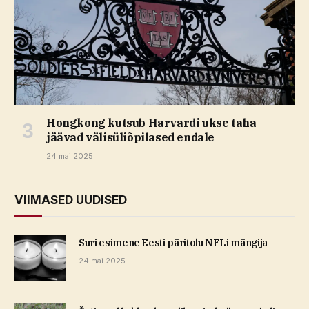
Hongkong kutsub Harvardi ukse taha
jäävad välisüliõpilased endale
24 mai 2025
VIIMASED UUDISED
Suri esimene Eesti päritolu NFLi mängija
24 mai 2025