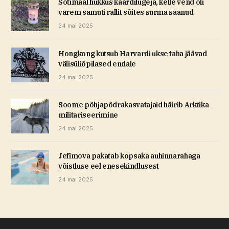
Šotimaal hukkus kaardilugeja, kelle vend oli
varem samuti rallit sõites surma saanud
24 mai 2025
Hongkong kutsub Harvardi ukse taha jäävad
välisüliõpilased endale
24 mai 2025
Soome põhjapõdrakasvatajaid häirib Arktika
militariseerimine
24 mai 2025
Jefimova pakatab kopsaka auhinnarahaga
võistluse eel enesekindlusest
24 mai 2025