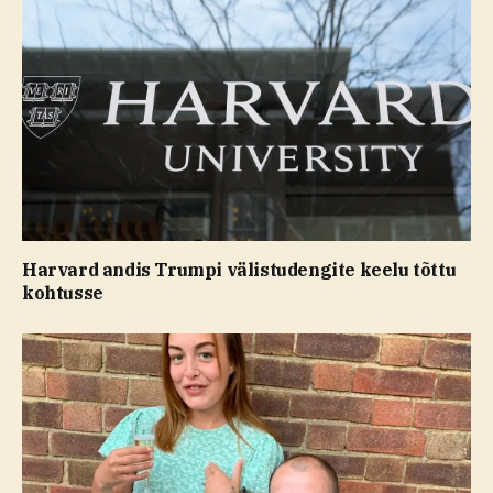
Harvard andis Trumpi välistudengite keelu tõttu
kohtusse