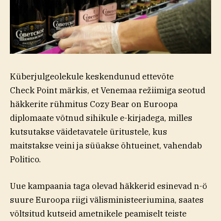
Küberjulgeolekule keskendunud ettevõte
Check Point märkis, et Venemaa režiimiga seotud
häkkerite rühmitus Cozy Bear on Euroopa
diplomaate võtnud sihikule e-kirjadega, milles
kutsutakse väidetavatele üritustele, kus
maitstakse veini ja süüakse õhtueinet, vahendab
Politico.
Uue kampaania taga olevad häkkerid esinevad n-ö
suure Euroopa riigi välisministeeriumina, saates
võltsitud kutseid ametnikele peamiselt teiste