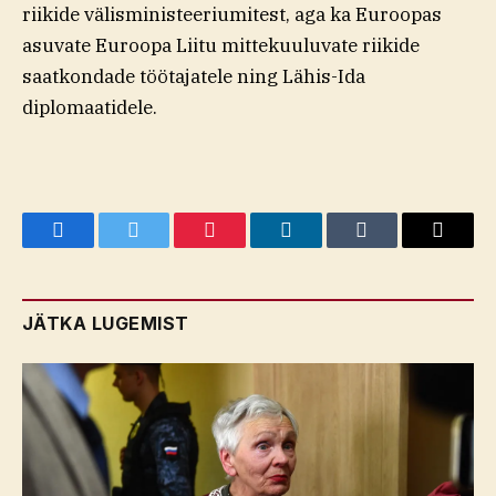
riikide välisministeeriumitest, aga ka Euroopas
asuvate Euroopa Liitu mittekuuluvate riikide
saatkondade töötajatele ning Lähis-Ida
diplomaatidele.
Facebook
Twitter
Pinterest
LinkedIn
Tumblr
Email
JÄTKA LUGEMIST