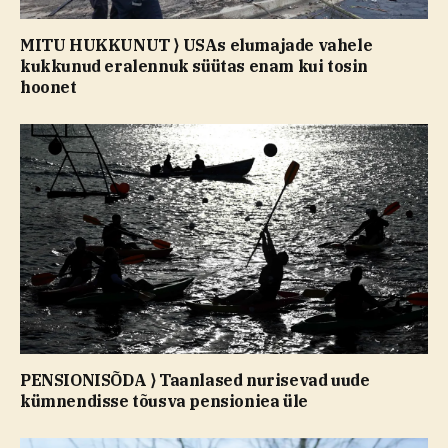
MITU HUKKUNUT ⟩ USAs elumajade vahele
kukkunud eralennuk süütas enam kui tosin
hoonet
PENSIONISÕDA ⟩ Taanlased nurisevad uude
kümnendisse tõusva pensioniea üle