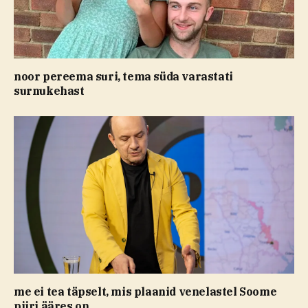
noor pereema suri, tema süda varastati
surnukehast
me ei tea täpselt, mis plaanid venelastel Soome
piiri ääres on