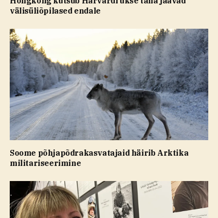
Hongkong kutsub Harvardi ukse taha jäävad
välisüliõpilased endale
Soome põhjapõdrakasvatajaid häirib Arktika
militariseerimine