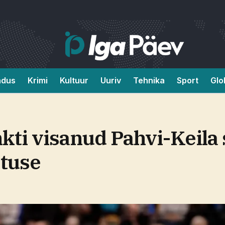
ndus
Krimi
Kultuur
Uuriv
Tehnika
Sport
Glo
kti visanud Pahvi-Keila 
otuse