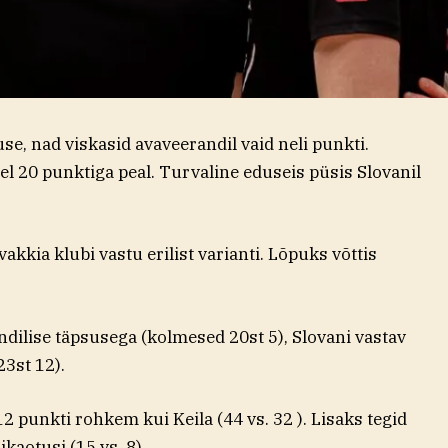
se, nad viskasid avaveerandil vaid neli punkti.
rel 20 punktiga peal. Turvaline eduseis püsis Slovanil
vakkia klubi vastu erilist varianti. Lõpuks võttis
ndilise täpsusega (kolmesed 20st 5), Slovani vastav
23st 12).
 punkti rohkem kui Keila (44 vs. 32 ). Lisaks tegid
kaotusi (15 vs. 8).