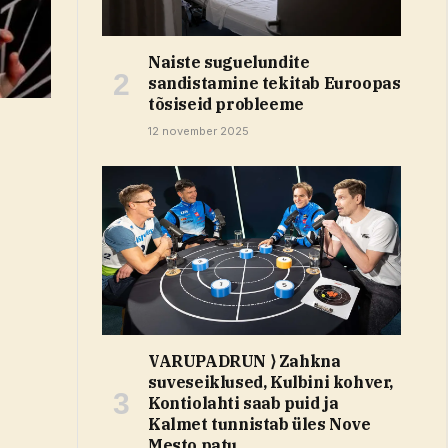
Naiste suguelundite
sandistamine tekitab Euroopas
tõsiseid probleeme
12 november 2025
VARUPADRUN ⟩ Zahkna
suveseiklused, Kulbini kohver,
Kontiolahti saab puid ja
Kalmet tunnistab üles Nove
Mesto patu