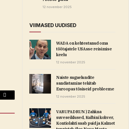
12 november 2025
VIIMASED UUDISED
WADA on kehtestanud oma
töötajatele USAsse reisimise
keelu
12 november 2025
Naiste suguelundite
sandistamine tekitab
Euroopas tõsiseid probleeme
12 november 2025
Email
VARUPADRUN ⟩ Zahkna
suveseiklused, Kulbini kohver,
Kontiolahti saab puid ja Kalmet
tunnistab üles Nove Mesto