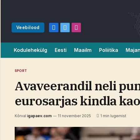
Veebilood
Facebook
X
Instagram
(Twitter)
Kodulehekülg
Eesti
Maailm
Poliitika
Maja
SPORT
Avaveerandil neli pun
eurosarjas kindla ka
Kõrval
igapaev.com
11 november 2025
1 min lugemist