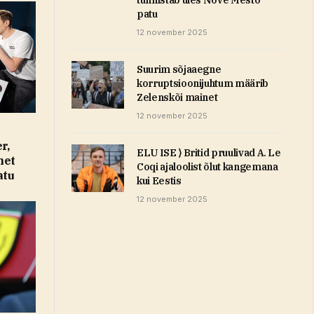
patu
12 november 2025
Suurim sõjaaegne
korruptsioonijuhtum määrib
Zelenskõi mainet
12 november 2025
r,
ELU ISE ⟩ Britid pruulivad A. Le
met
Coqi ajaloolist õlut kangemana
atu
kui Eestis
12 november 2025