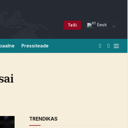
Eesti
Telli
baalne
Pressiteade
sai
TRENDIKAS