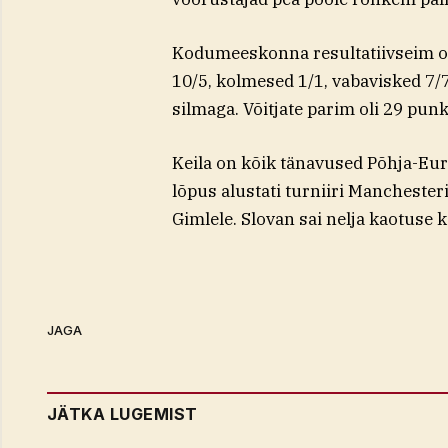
Kodumeeskonna resultatiivseim ol
10/5, kolmesed 1/1, vabavisked 7/
silmaga. Võitjate parim oli 29 pun
Keila on kõik tänavused Põhja-Eu
lõpus alustati turniiri Manchester
Gimlele. Slovan sai nelja kaotuse k
JAGA
JÄTKA LUGEMIST