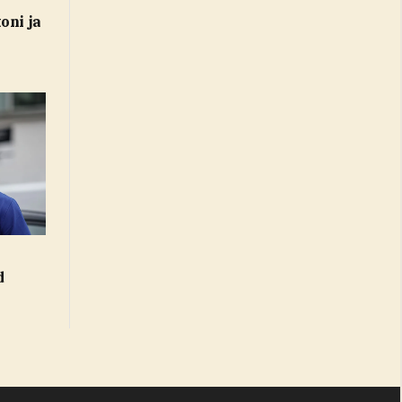
oni ja
d