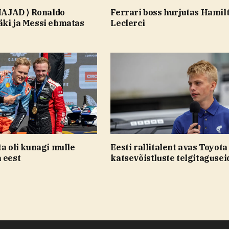
JAD ⟩ Ronaldo
Ferrari boss hurjutas Hamilt
äki ja Messi ehmatas
Leclerci
ta oli kunagi mulle
Eesti rallitalent avas Toyota
 eest
katsevõistluste telgitagusei