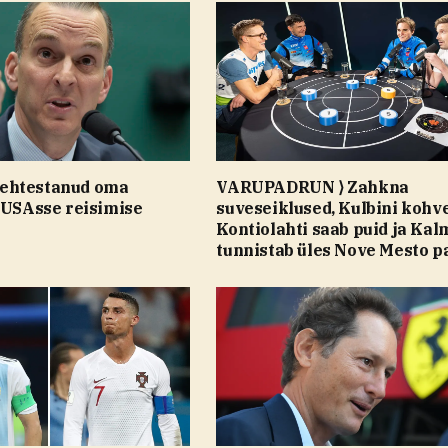
ehtestanud oma
VARUPADRUN ⟩ Zahkna
 USAsse reisimise
suveseiklused, Kulbini kohve
Kontiolahti saab puid ja Kal
tunnistab üles Nove Mesto p