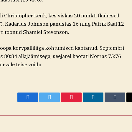
i Christopher Lenk, kes viskas 20 punkti (kahesed
7). Kadarius Johnson panustas 16 ning Patrik Saal 12
kti toonud Shamiel Stevenson.
roopa korvpalliliiga kohtumised kaotanud. Septembri
is 80:84 allajäämisega, seejärel kaotati Norras 75:76
õrvale teise võidu.
Facebook
Twitter
Pinterest
LinkedIn
Tumblr