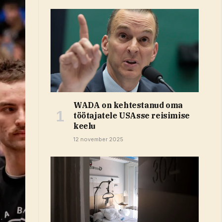
WADA on kehtestanud oma
töötajatele USAsse reisimise
keelu
12 november 2025