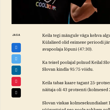
Keila tegi mängule väga kehva algu
JAGA
Külalised olid esimese perioodi jä
avapoolaja lõpuni (47:30).
Ka teisel poolajal polnud Keilal Slo
Slovan kindla 95:75 võidu.
Keila tabas kaare tagant 25-protse
näitaja oli 43 protsenti (kolmesed 
Slovan viskas kolmesekundialast 12
võõrustajad pea poole rohkem palli