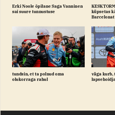
Erki Noole õpilane Saga Vanninen
KESKTORMA
sai suure tunnustuse
küpsetas k
Barcelonat
tundsin, et ta polnud oma
väga kurb, 
olukorraga rahul
lapsehoidja