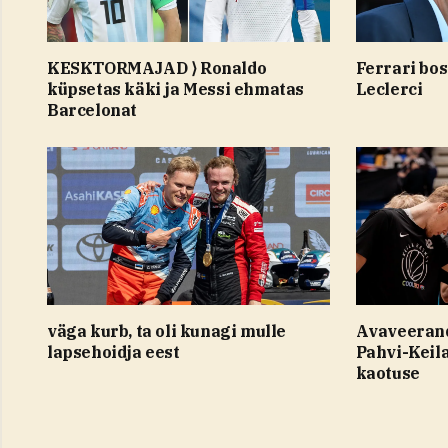
KESKTORMAJAD ⟩ Ronaldo
Ferrari bos
küpsetas käki ja Messi ehmatas
Leclerci
Barcelonat
väga kurb, ta oli kunagi mulle
Avaveerand
lapsehoidja eest
Pahvi-Keila
kaotuse