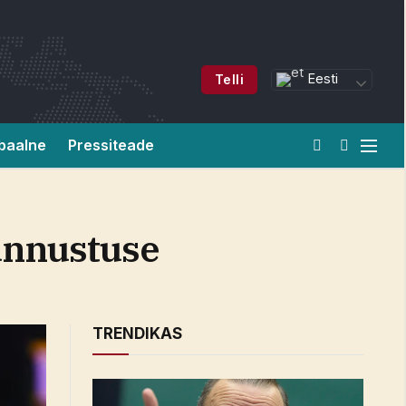
Eesti
Telli
baalne
Pressiteade
tunnustuse
TRENDIKAS