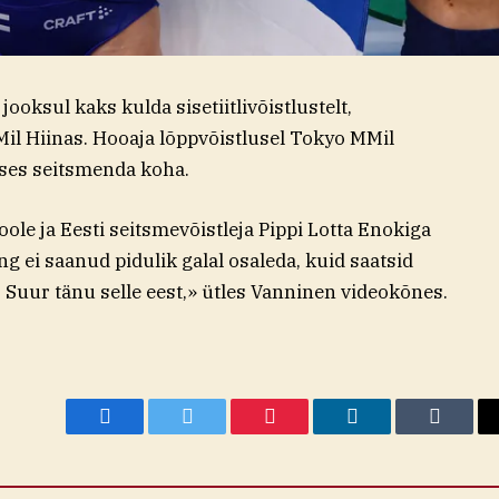
ooksul kaks kulda sisetiitlivõistlustelt,
MMil Hiinas. Hooaja lõppvõistlusel Tokyo MMil
ses seitsmenda koha.
ole ja Eesti seitsmevõistleja Pippi Lotta Enokiga
g ei saanud pidulik galal osaleda, kuid saatsid
. Suur tänu selle eest,» ütles Vanninen videokõnes.
Facebook
Twitter
Pinterest
LinkedIn
Tumblr