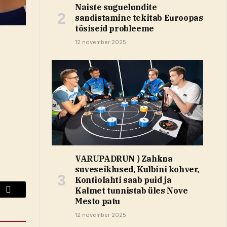
Naiste suguelundite
sandistamine tekitab Euroopas
tõsiseid probleeme
12 november 2025
VARUPADRUN ⟩ Zahkna
suveseiklused, Kulbini kohver,
Kontiolahti saab puid ja
Kalmet tunnistab üles Nove
Email
Mesto patu
12 november 2025