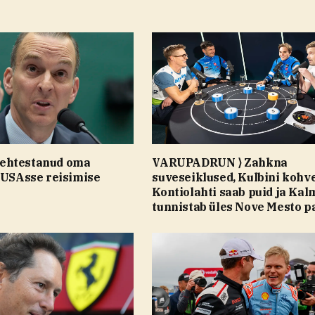
ehtestanud oma
VARUPADRUN ⟩ Zahkna
 USAsse reisimise
suveseiklused, Kulbini kohve
Kontiolahti saab puid ja Kal
tunnistab üles Nove Mesto p