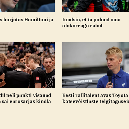
s hurjutas Hamiltoni ja
tundsin, et ta polnud oma
olukorraga rahul
il neli punkti visanud
Eesti rallitalent avas Toyota
 sai eurosarjas kindla
katsevõistluste telgitagusei