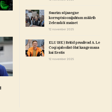
Suurim sõjaaegne
korruptsioonijuhtum määrib
Zelenskõi mainet
12 november 2025
ELU ISE ⟩ Britid pruulivad A. Le
Coqi ajaloolist õlut kangemana
kui Eestis
12 november 2025
d