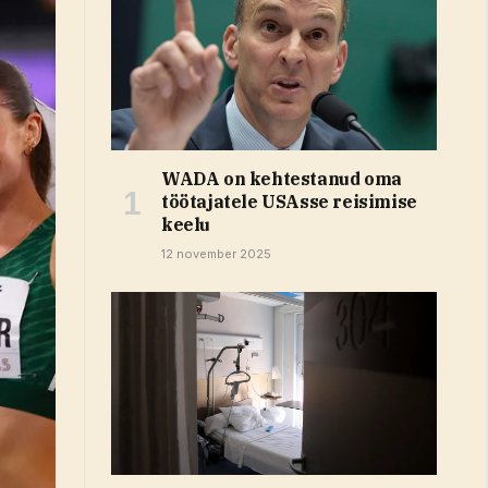
WADA on kehtestanud oma
töötajatele USAsse reisimise
keelu
12 november 2025