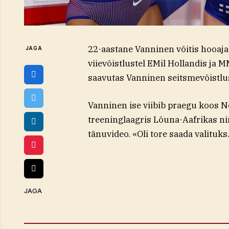
22-aastane Vanninen võitis hooaja j
JAGA
viievõistlustel EMil Hollandis ja 
saavutas Vanninen seitsmevõistlu
Vanninen ise viibib praegu koos No
treeninglaagris Lõuna-Aafrikas nin
tänuvideo. «Oli tore saada valituks
JAGA