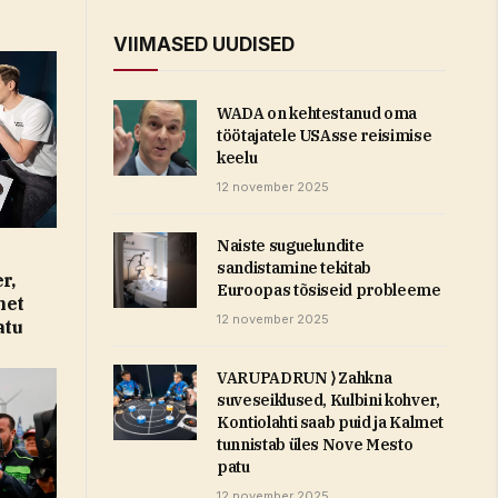
VIIMASED UUDISED
WADA on kehtestanud oma
töötajatele USAsse reisimise
keelu
12 november 2025
Naiste suguelundite
sandistamine tekitab
r,
Euroopas tõsiseid probleeme
met
12 november 2025
atu
VARUPADRUN ⟩ Zahkna
suveseiklused, Kulbini kohver,
Kontiolahti saab puid ja Kalmet
tunnistab üles Nove Mesto
patu
12 november 2025