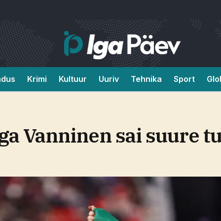
ndus
Krimi
Kultuur
Uuriv
Tehnika
Sport
Glo
aga Vanninen sai suure 