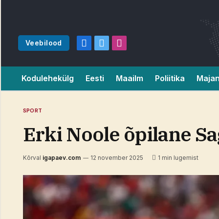
Veebilood
Facebook
X
Instagram
(Twitter)
Kodulehekülg
Eesti
Maailm
Poliitika
Maja
SPORT
Erki Noole õpilane S
Kõrval
igapaev.com
12 november 2025
1 min lugemist