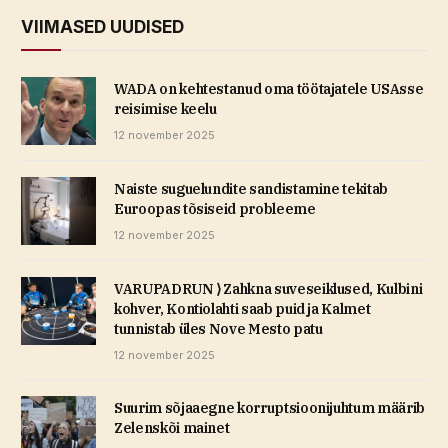
VIIMASED UUDISED
WADA on kehtestanud oma töötajatele USAsse
reisimise keelu
12 november 2025
Naiste suguelundite sandistamine tekitab
Euroopas tõsiseid probleeme
12 november 2025
VARUPADRUN ⟩ Zahkna suveseiklused, Kulbini
kohver, Kontiolahti saab puid ja Kalmet
tunnistab üles Nove Mesto patu
12 november 2025
Suurim sõjaaegne korruptsioonijuhtum määrib
Zelenskõi mainet