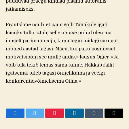
puuduvad praegu kindlad plaanid autorallis
jätkamiseks.
Prantslane usub, et paus võib Tänakule igati
kasuks tulla. «Jah, selle otsuse puhul olen ma
ilmselt parim mõistja, kuna tegin midagi sarnast
mõned aastad tagasi. Näen, kui palju positiivset
motivatsiooni see mulle andis,» lausus Ogier. «Ja
võib-olla tekib temas sama tunne. Hakkab rallit
igatsema, tuleb tagasi õnnelikuma ja veelgi
konkurentsivõimelisema Otina.»
Facebook
Twitter
Pinterest
LinkedIn
Tumblr
Email