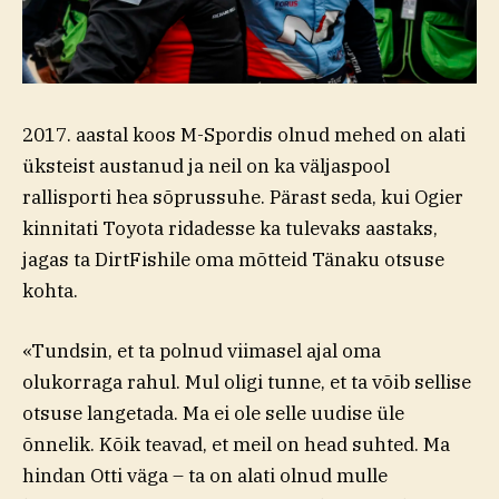
2017. aastal koos M-Spordis olnud mehed on alati
üksteist austanud ja neil on ka väljaspool
rallisporti hea sõprussuhe. Pärast seda, kui Ogier
kinnitati Toyota ridadesse ka tulevaks aastaks,
jagas ta DirtFishile oma mõtteid Tänaku otsuse
kohta.
«Tundsin, et ta polnud viimasel ajal oma
olukorraga rahul. Mul oligi tunne, et ta võib sellise
otsuse langetada. Ma ei ole selle uudise üle
õnnelik. Kõik teavad, et meil on head suhted. Ma
hindan Otti väga – ta on alati olnud mulle