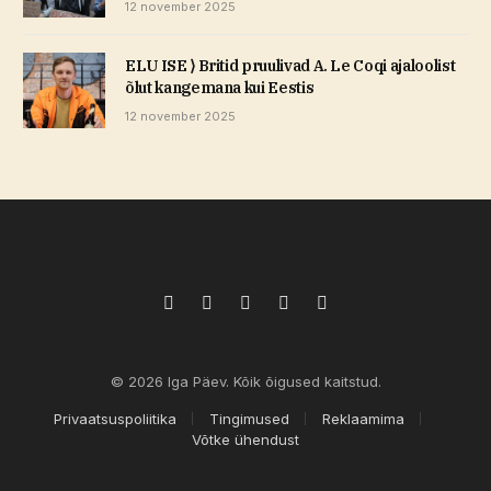
12 november 2025
ELU ISE ⟩ Britid pruulivad A. Le Coqi ajaloolist
õlut kangemana kui Eestis
12 november 2025
Facebook
X
Pinterest
TikTok
Instagram
(Twitter)
© 2026 Iga Päev. Kõik õigused kaitstud.
Privaatsuspoliitika
Tingimused
Reklaamima
Võtke ühendust