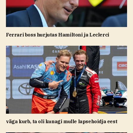
Ferrari boss hurjutas Hamiltoni ja Leclerci
väga kurb, ta oli kunagi mulle lapsehoidja eest