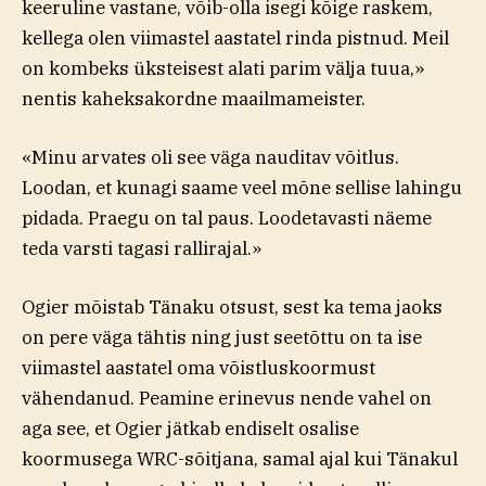
keeruline vastane, võib-olla isegi kõige raskem,
kellega olen viimastel aastatel rinda pistnud. Meil
on kombeks üksteisest alati parim välja tuua,»
nentis kaheksakordne maailmameister.
«Minu arvates oli see väga nauditav võitlus.
Loodan, et kunagi saame veel mõne sellise lahingu
pidada. Praegu on tal paus. Loodetavasti näeme
teda varsti tagasi rallirajal.»
Ogier mõistab Tänaku otsust, sest ka tema jaoks
on pere väga tähtis ning just seetõttu on ta ise
viimastel aastatel oma võistluskoormust
vähendanud. Peamine erinevus nende vahel on
aga see, et Ogier jätkab endiselt osalise
koormusega WRC-sõitjana, samal ajal kui Tänakul