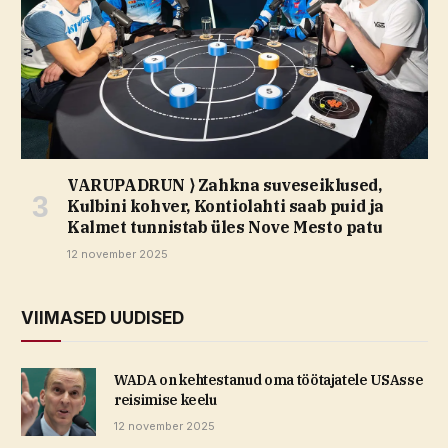
VARUPADRUN ⟩ Zahkna suveseiklused,
Kulbini kohver, Kontiolahti saab puid ja
Kalmet tunnistab üles Nove Mesto patu
12 november 2025
VIIMASED UUDISED
WADA on kehtestanud oma töötajatele USAsse
reisimise keelu
12 november 2025