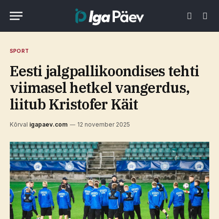
SPORT
Eesti jalgpallikoondises tehti
viimasel hetkel vangerdus,
liitub Kristofer Käit
Kõrval
igapaev.com
12 november 2025