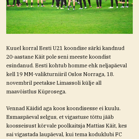
Kuuel korral Eesti U21 koondise särki kandnud
20-aastane Käit pole seni meeste koondist
esindanud. Eesti kohtub homme ehk neljapäeval
kell 19 MM-valikturniiril Oslos Norraga, 18.
novembril peetakse Limassoli külje all
maavõistlus Küprosega.
Vennad Käidid aga koos koondisesse ei kuulu.
Esmaspäeval selgus, et vigastuse tõttu jääb
koosseisust kõrvale poolkaitsja Mattias Käit, kes
sai vigastada laupäeval, kui tema koduklubi FC