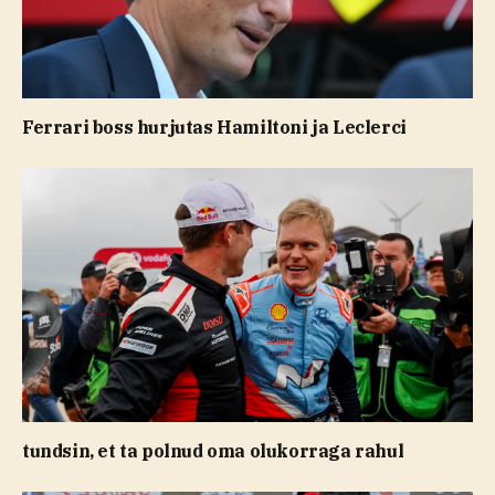
Ferrari boss hurjutas Hamiltoni ja Leclerci
tundsin, et ta polnud oma olukorraga rahul