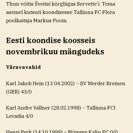
Thun võitis Šveitsi kõrgliigas Servette’i. Tema
asemel kutsuti koondisesse Tallinna FC Flora
poolkaitsja Markus Poom.
Eesti koondise koosseis
novembrikuu mängudeks
Väravavahid
Karl Jakob Hein (13.04.2002) – SV Werder Bremen
(GER) 43/0
Karl Andre Vallner (28.02.1998) – Tallinna FCI
Levadia 4/0
Henri Perk (14.10.1999) – Nõmme Kalju FC 0/0