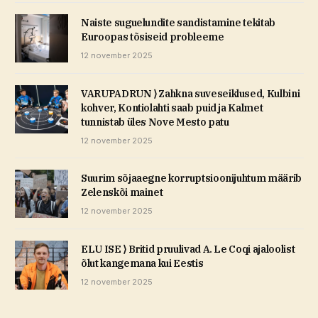
Naiste suguelundite sandistamine tekitab
Euroopas tõsiseid probleeme
12 november 2025
VARUPADRUN ⟩ Zahkna suveseiklused, Kulbini
kohver, Kontiolahti saab puid ja Kalmet
tunnistab üles Nove Mesto patu
12 november 2025
Suurim sõjaaegne korruptsioonijuhtum määrib
Zelenskõi mainet
12 november 2025
ELU ISE ⟩ Britid pruulivad A. Le Coqi ajaloolist
õlut kangemana kui Eestis
12 november 2025