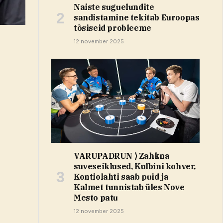
Naiste suguelundite
sandistamine tekitab Euroopas
tõsiseid probleeme
12 november 2025
VARUPADRUN ⟩ Zahkna
suveseiklused, Kulbini kohver,
Kontiolahti saab puid ja
Kalmet tunnistab üles Nove
Mesto patu
12 november 2025