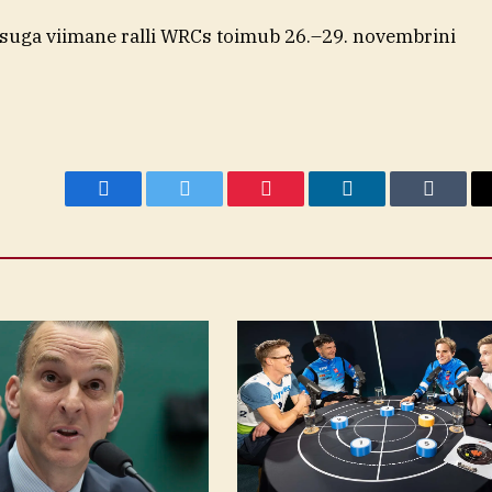
suga viimane ralli WRCs toimub 26.–29. novembrini
Facebook
Twitter
Pinterest
LinkedIn
Tumblr