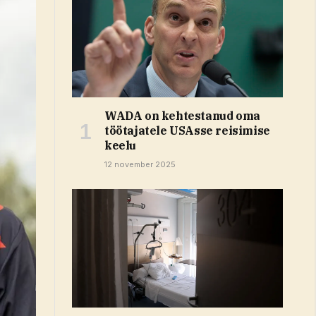
WADA on kehtestanud oma
töötajatele USAsse reisimise
keelu
12 november 2025