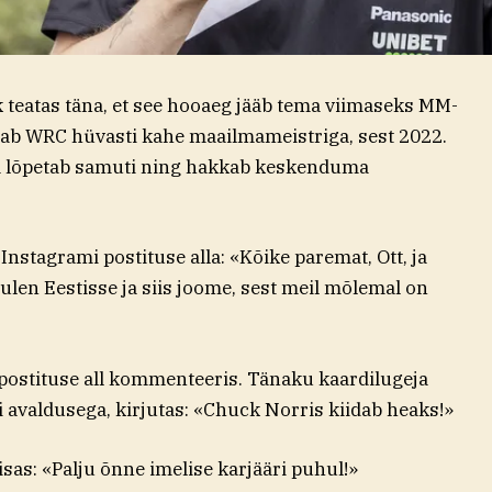
teatas täna, et see hooaeg jääb tema viimaseks MM-
tab WRC hüvasti kahe maailmameistriga, sest 2022.
ä lõpetab samuti ning hakkab keskenduma
tagrami postituse alla: «Kõike paremat, Ott, ja
Tulen Eestisse ja siis joome, sest meil mõlemal on
 postituse all kommenteeris. Tänaku kaardilugeja
 avaldusega, kirjutas: «Chuck Norris kiidab heaks!»
isas: «Palju õnne imelise karjääri puhul!»