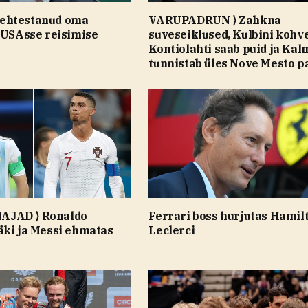
ehtestanud oma
VARUPADRUN ⟩ Zahkna
 USAsse reisimise
suveseiklused, Kulbini kohve
Kontiolahti saab puid ja Kal
tunnistab üles Nove Mesto p
JAD ⟩ Ronaldo
Ferrari boss hurjutas Hamilt
äki ja Messi ehmatas
Leclerci