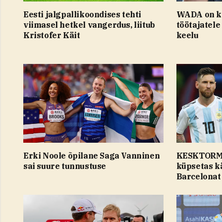
Eesti jalgpallikoondises tehti
WADA on k
viimasel hetkel vangerdus, liitub
töötajatele
Kristofer Käit
keelu
Erki Noole õpilane Saga Vanninen
KESKTORMA
sai suure tunnustuse
küpsetas k
Barcelonat