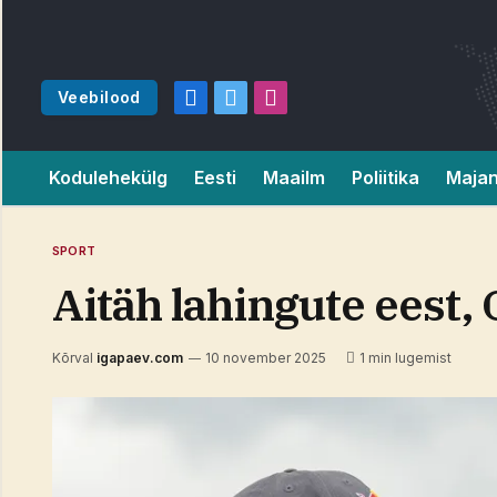
Veebilood
Facebook
X
Instagram
(Twitter)
Kodulehekülg
Eesti
Maailm
Poliitika
Maja
SPORT
Aitäh lahingute eest, 
Kõrval
igapaev.com
10 november 2025
1 min lugemist