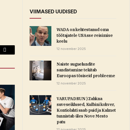
VIIMASED UUDISED
WADA on kehtestanud oma
töötajatele USAsse reisimise
keelu
12 november 2025
Email
Naiste suguelundite
sandistamine tekitab
Euroopas tõsiseid probleeme
12 november 2025
VARUPADRUN ⟩ Zahkna
suveseiklused, Kulbini kohver,
Kontiolahti saab puid ja Kalmet
tunnistab üles Nove Mesto
patu
12 november 2025