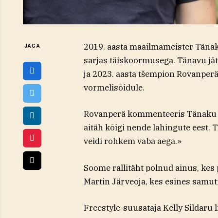
2019. aasta maailmameister Tänak 
JAGA
sarjas täiskoormusega. Tänavu jä
ja 2023. aasta tšempion Rovanper
vormelisõidule.
Rovanperä kommenteeris Tänaku Ins
aitäh kõigi nende lahingute eest. 
veidi rohkem vaba aega.»
Soome rallitäht polnud ainus, kes
Martin Järveoja, kes esines samuti
Freestyle-suusataja Kelly Sildaru l