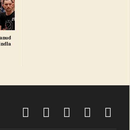
sanud
indla
Facebook
X
Pinterest
TikTok
Instagram
(Twitter)