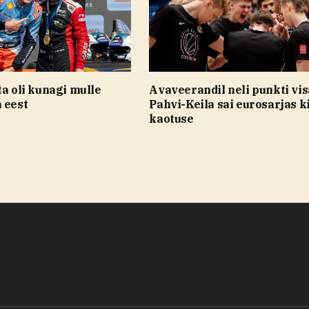
ta oli kunagi mulle
Avaveerandil neli punkti vi
 eest
Pahvi-Keila sai eurosarjas k
kaotuse