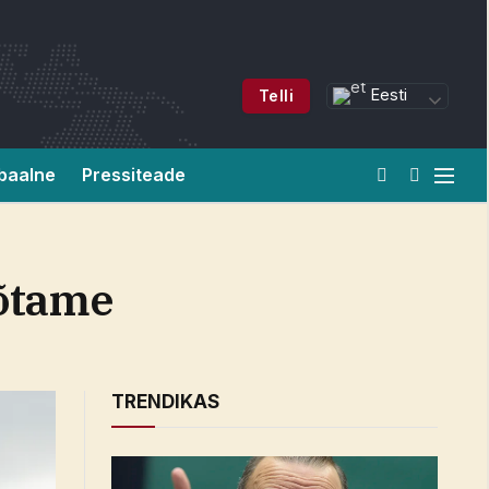
Eesti
Telli
baalne
Pressiteade
võtame
TRENDIKAS