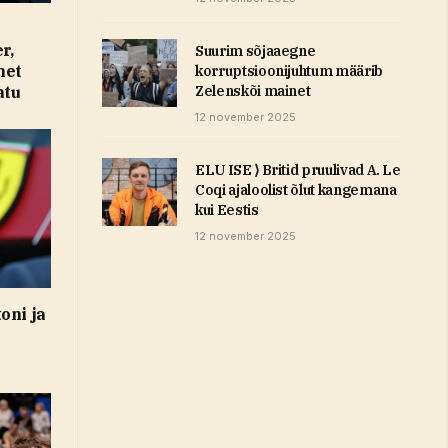
r,
Suurim sõjaaegne
met
korruptsioonijuhtum määrib
Zelenskõi mainet
atu
12 november 2025
ELU ISE ⟩ Britid pruulivad A. Le
Coqi ajaloolist õlut kangemana
kui Eestis
12 november 2025
oni ja