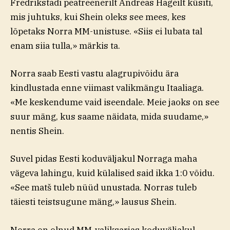
Fredrikstadi peatreenerilt Andreas Hageilt küsiti,
mis juhtuks, kui Shein oleks see mees, kes
lõpetaks Norra MM-unistuse. «Siis ei lubata tal
enam siia tulla,» märkis ta.
Norra saab Eesti vastu alagrupivõidu ära
kindlustada enne viimast valikmängu Itaaliaga.
«Me keskendume vaid iseendale. Meie jaoks on see
suur mäng, kus saame näidata, mida suudame,»
nentis Shein.
Suvel pidas Eesti koduväljakul Norraga maha
vägeva lahingu, kuid külalised said ikka 1:0 võidu.
«See matš tuleb nüüd unustada. Norras tuleb
täiesti teistsugune mäng,» lausus Shein.
Norra on olnud MM-valiksarjas koduväljakul