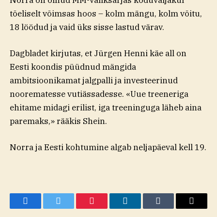
tõeliselt võimsas hoos – kolm mängu, kolm võitu,
18 löödud ja vaid üks sisse lastud värav.
Dagbladet kirjutas, et Jürgen Henni käe all on
Eesti koondis püüdnud mängida
ambitsioonikamat jalgpalli ja investeerinud
noorematesse vutiässadesse. «Uue treeneriga
ehitame midagi erilist, iga treeninguga läheb aina
paremaks,» rääkis Shein.
Norra ja Eesti kohtumine algab neljapäeval kell 19.
Facebook
Twitter
Pinterest
LinkedIn
Tumblr
Email