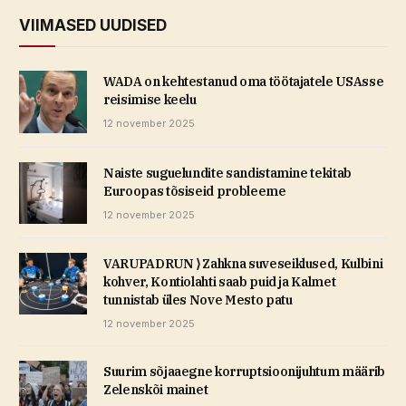
VIIMASED UUDISED
WADA on kehtestanud oma töötajatele USAsse
reisimise keelu
12 november 2025
Naiste suguelundite sandistamine tekitab
Euroopas tõsiseid probleeme
12 november 2025
VARUPADRUN ⟩ Zahkna suveseiklused, Kulbini
kohver, Kontiolahti saab puid ja Kalmet
tunnistab üles Nove Mesto patu
12 november 2025
Suurim sõjaaegne korruptsioonijuhtum määrib
Zelenskõi mainet