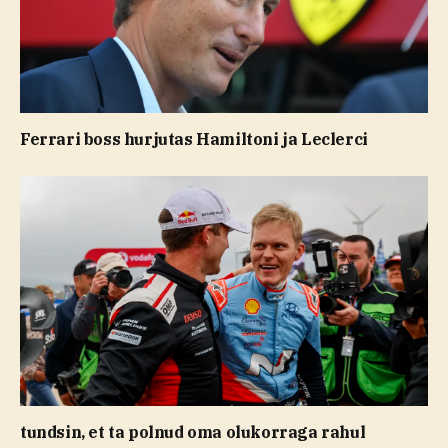
Ferrari boss hurjutas Hamiltoni ja Leclerci
tundsin, et ta polnud oma olukorraga rahul