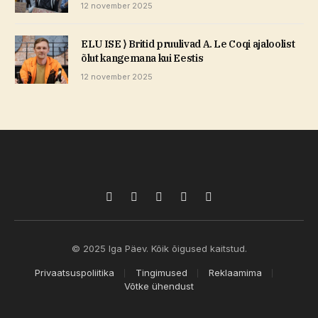
12 november 2025
ELU ISE ⟩ Britid pruulivad A. Le Coqi ajaloolist
õlut kangemana kui Eestis
12 november 2025
Facebook
X
Pinterest
TikTok
Instagram
(Twitter)
© 2025 Iga Päev. Kõik õigused kaitstud.
Privaatsuspoliitika
Tingimused
Reklaamima
Võtke ühendust