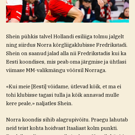
Shein pühkis talvel Hollandi esiliiga tolmu jalgelt
ning siirdus Norra kõrgliigaklubisse Fredrikstadi.
Shein on saanud jalad alla nii Fredrikstadis kui ka
Eesti koondises, mis peab oma järgmise ja ühtlasi
viimase MM-valikmängu võõrsil Norraga.
«Kui meie [Eesti] võidame, ütlevad kõik, et ma ei
tohi klubisse tagasi tulla ja kõik annavad mulle
kere peale,» naljatles Shein.
Norra koondis sihib alagrupivõitu. Praegu lahutab
neid teist kohta hoidvast Itaaliast kolm punkti.